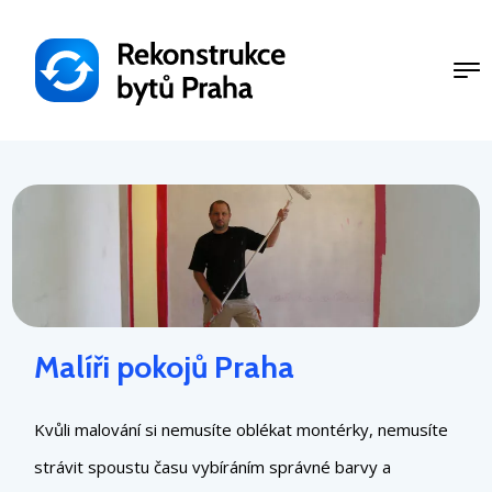
Přejít
k
hlavnímu
obsahu
Malíři pokojů Praha
Kvůli malování si nemusíte oblékat montérky, nemusíte
strávit spoustu času vybíráním správné barvy a