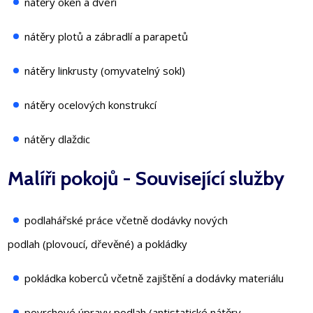
nátěry oken a dveří
nátěry plotů a zábradlí a parapetů
nátěry linkrusty (omyvatelný sokl)
nátěry ocelových konstrukcí
nátěry dlaždic
Malíři pokojů - Související služby
podlahářské práce včetně dodávky nových
podlah (plovoucí, dřevěné) a pokládky
pokládka koberců včetně zajištění a dodávky materiálu
povrchové úpravy podlah (antistatické nátěry,