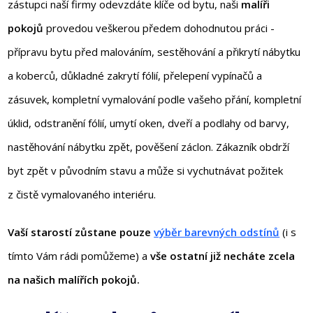
zástupci naší firmy odevzdáte klíče od bytu, naši
malíři
pokojů
provedou veškerou předem dohodnutou práci -
přípravu bytu před malováním, sestěhování a přikrytí nábytku
a koberců, důkladné zakrytí fólií, přelepení vypínačů a
zásuvek, kompletní vymalování podle vašeho přání, kompletní
úklid, odstranění fólií, umytí oken, dveří a podlahy od barvy,
nastěhování nábytku zpět, pověšení záclon. Zákazník obdrží
byt zpět v původním stavu a může si vychutnávat požitek
z čistě vymalovaného interiéru.
Vaší starostí zůstane pouze
výběr barevných odstínů
(i s
tímto Vám rádi pomůžeme) a
vše ostatní již necháte zcela
na našich malířích pokojů.