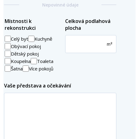
Nepovinné údaje
Místnosti k
Celková podlahová
Grid
rekonstrukci
plocha
Celý byt
Kuchyně
Obývací pokoj
Dětský pokoj
Koupelna
Toaleta
Šatna
Více pokojů
Vaše představa a očekávání