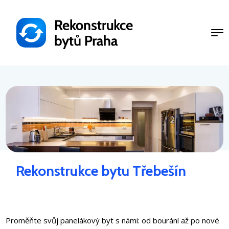
Přejít
k
hlavnímu
obsahu
Rekonstrukce bytu Třebešín
Proměňte svůj panelákový byt s námi: od bourání až po nové