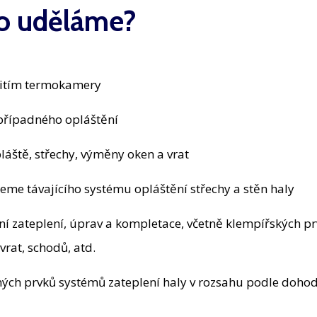
 to uděláme?
žitím termokamery
 případného opláštění
áště, střechy, výměny oken a vrat
me távajícího systému opláštění střechy a stěn haly
 zateplení, úprav a kompletace, včetně klempířských pr
vrat, schodů, atd.
h prvků systémů zateplení haly v rozsahu podle dohod