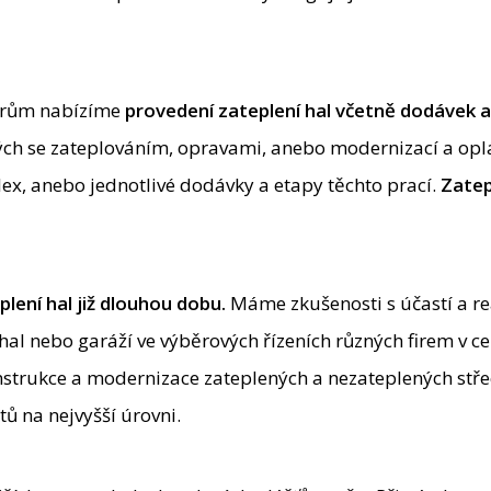
torům nabízíme
provedení zateplení hal včetně dodávek 
ých se zateplováním, opravami, anebo modernizací a opl
lex, anebo jednotlivé dodávky a etapy těchto prací.
Zatep
lení hal již dlouhou dobu
.
Máme zkušenosti s účastí a re
al nebo garáží ve výběrových řízeních různých firem v ce
nstrukce a modernizace zateplených a nezateplených stře
ů na nejvyšší úrovni.