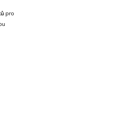
ků
pro
nou
a