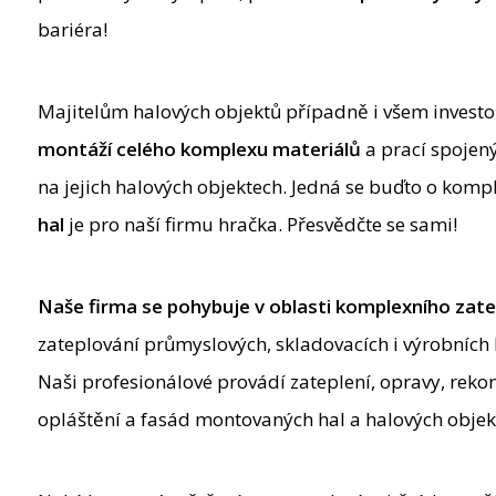
bariéra!
Majitelům halových objektů případně i všem inves
montáží celého komplexu materiálů
a prací spojen
na jejich halových objektech. Jedná se buďto o komp
hal
je pro naší firmu hračka. Přesvědčte se sami!
Naše firma se pohybuje v oblasti
komplexního zatep
zateplování průmyslových, skladovacích i výrobních h
Naši profesionálové provádí zateplení, opravy, reko
opláštění a fasád montovaných hal a halových objekt