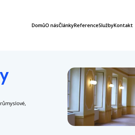
Domů
O nás
Články
Reference
Služby
Kontakt
ly
průmyslové,