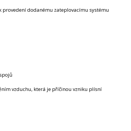
k provedení dodanému zateplovacímu systému
:
 spojů
m vzduchu, která je příčinou vzniku plísní