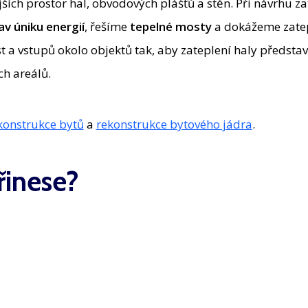
ích prostor hal, obvodových plášťů a stěn. Při návrhu za
av úniku energií
, řešíme
tepelné mosty
a dokážeme zate
t a vstupů okolo objektů tak, aby zateplení haly předsta
ch areálů.
konstrukce bytů
a
rekonstrukce bytového jádra
.
řinese?