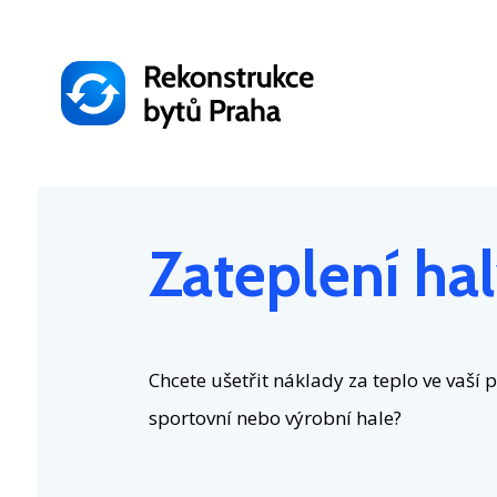
Přejít
k
hlavnímu
obsahu
Zateplení ha
Chcete ušetřit náklady za teplo ve vaší 
sportovní nebo výrobní hale?