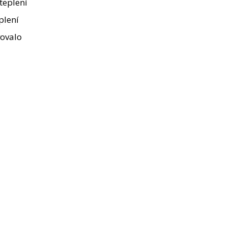
teplení
plení
vovalo