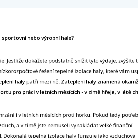
, sportovní nebo výrobní hale?
. Jestliže dokážete podstatně snížit tyto výdaje, zvýšíte 
nízkorozpočtové řešení tepelné izolace haly, které vám us
eplení haly
patří mezi ně.
Zateplení haly znamená okamž
u pro práci v letních měsících - v zimě hřeje, v létě ch
rzání i v letních měsících proti horku. Pokud tedy potřeb
vzduch, a v zimě jste nemuseli vynakládat velké finanční
l
. Dokonalá tepelná izolace haly funguje jako vzduchová