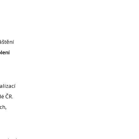
a
áštění
lení
alizací
lé ČR.
ch,