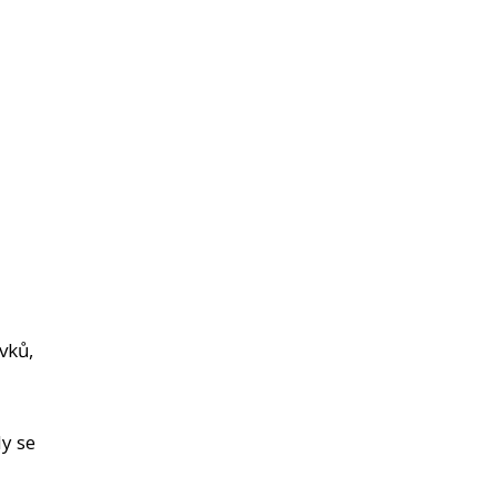
vků,
y se