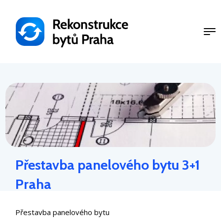
Přejít
k
hlavnímu
obsahu
Přestavba panelového bytu 3+1
Praha
Přestavba panelového bytu