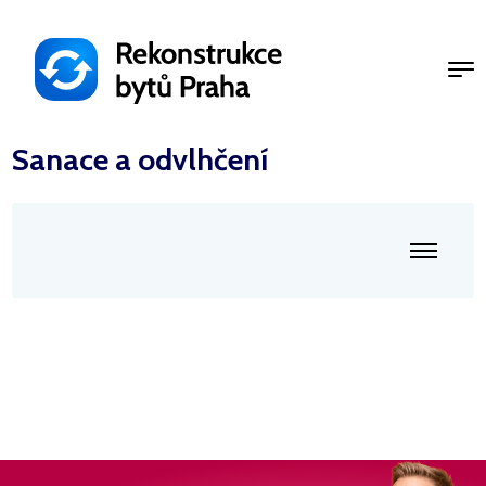
Přejít
k
hlavnímu
obsahu
Sanace a odvlhčení