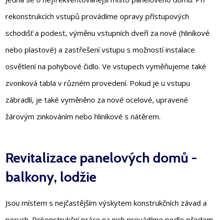
rekonstrukcích vstupů provádíme opravy přístupových
schodišť a podest, výměnu vstupních dveří za nové (hliníkové
nebo plastové) a zastřešení vstupu s možností instalace
osvětlení na pohybové čidlo. Ve vstupech vyměňujeme také
zvonková tabla v různém provedení. Pokud je u vstupu
zábradlí, je také vyměněno za nové ocelové, upravené
žárovým zinkováním nebo hliníkové s nátěrem.
Revitalizace panelových domů -
balkony, lodžie
Jsou místem s nejčastějším výskytem konstrukčních závad a
poruch. Rekonstrukční práce na nich provádíme podle předem