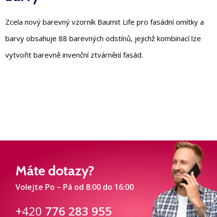
Zcela nový barevný vzorník Baumit Life pro fasádní omítky a
barvy obsahuje 88 barevných odstínů, jejichž kombinací lze
vytvořit barevně invenční ztvárnění fasád.
Máte dotazy?
Volejte Po – Pá od 8:00 do 16:00
+420
776 283 955