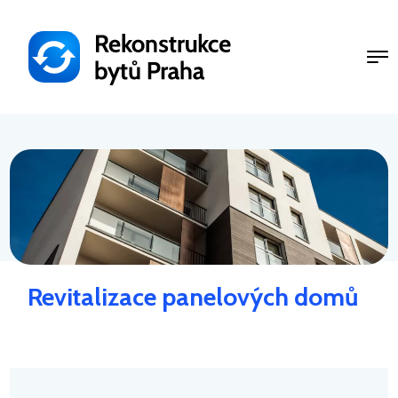
Přejít
k
hlavnímu
obsahu
Revitalizace panelových domů