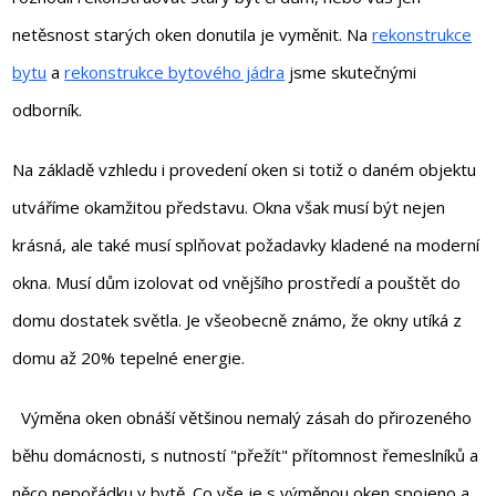
netěsnost starých oken donutila je vyměnit. Na
rekonstrukce
bytu
a
rekonstrukce bytového jádra
jsme skutečnými
odborník.
Na základě vzhledu i provedení oken si totiž o daném objektu
utváříme okamžitou představu. Okna však musí být nejen
krásná, ale také musí splňovat požadavky kladené na moderní
okna. Musí dům izolovat od vnějšího prostředí a pouštět do
domu dostatek světla. Je všeobecně známo, že okny utíká z
domu až 20% tepelné energie.
Výměna oken obnáší většinou nemalý zásah do přirozeného
běhu domácnosti, s nutností "přežít" přítomnost řemeslníků a
něco nepořádku v bytě. Co vše je s výměnou oken spojeno a